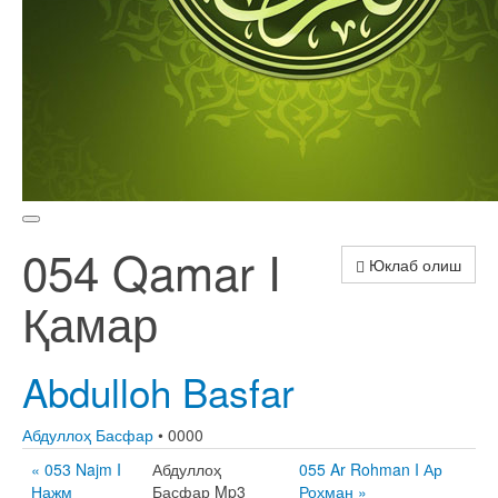
054 Qamar I
Юклаб олиш
Қамар
Abdulloh Basfar
Абдуллоҳ Басфар
• 0000
« 053 Najm I
Абдуллоҳ
055 Ar Rohman I Ар
Нажм
Басфар Mp3
Роҳман »