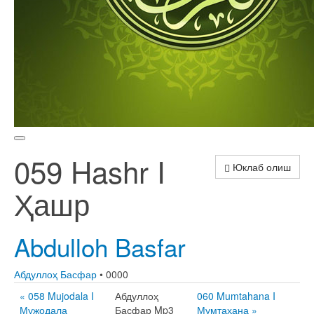
059 Hashr I
Юклаб олиш
Ҳашр
Abdulloh Basfar
Абдуллоҳ Басфар
• 0000
« 058 Mujodala I
Абдуллоҳ
060 Mumtahana I
Мужодала
Басфар Mp3
Мумтаҳана »