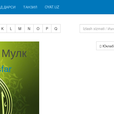
Д ДАРСИ
ТАНЗИЛ
OYAT.UZ
K
L
M
N
O
P
Q
Юклаб
I Мулк
far