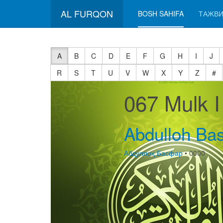
AL FURQON
BOSH SAHIFA
ТАЖВИ
A
B
C
D
E
F
G
H
I
J
R
S
T
U
V
W
X
Y
Z
#
067 Mulk 
Abdulloh Bas
Абдуллоҳ Басфар
• 0000