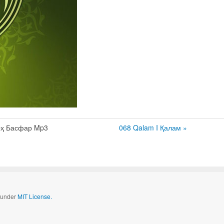
оҳ Басфар Mp3
068 Qalam I Қалам »
d under
MIT License.