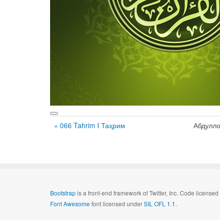
« 066 Tahrim I Таҳрим
Абдулл
Bootstrap
is a front-end framework of Twitter, Inc. Code license
Font Awesome
font licensed under
SIL OFL 1.1
.