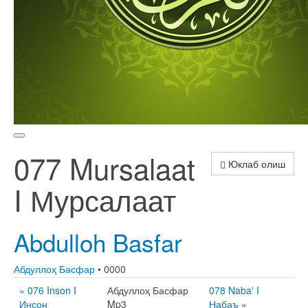
077 Mursalaat
Юклаб олиш
I Мурсалаат
Abdulloh Basfar
Абдуллоҳ Басфар
• 0000
« 076 Inson I
Абдуллоҳ Басфар
078 Naba' I
Инсон
Mp3
Набаъ »