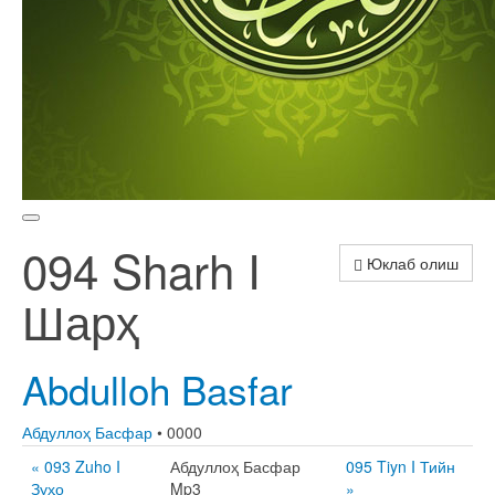
094 Sharh I
Юклаб олиш
Шарҳ
Abdulloh Basfar
Абдуллоҳ Басфар
• 0000
« 093 Zuho I
Абдуллоҳ Басфар
095 Tiyn I Тийн
Зуҳо
Mp3
»