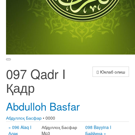
097 Qadr I
Юклаб олиш
Қадр
Abdulloh Basfar
Абдуллоҳ Басфар
• 0000
« 096 Alaq I
Абдуллоҳ Басфар
098 Bayyina I
Алақ
Mp3
Баййина »