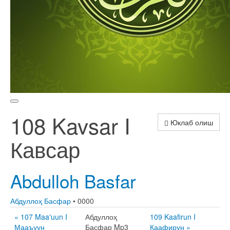
108 Kavsar I
Юклаб олиш
Кавсар
Abdulloh Basfar
Абдуллоҳ Басфар
• 0000
« 107 Maa'uun I
Абдуллоҳ
109 Kaafirun I
Мааъуун
Басфар Mp3
Каафирун »