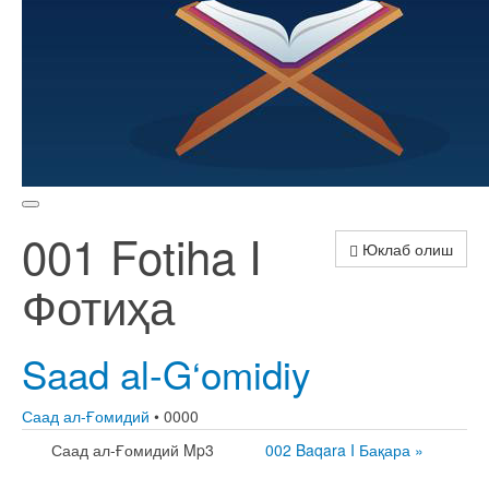
001 Fotiha I
Юклаб олиш
Фотиҳа
Saad al-G‘omidiy
Саад ал-Ғомидий
• 0000
Саад ал-Ғомидий Mp3
002 Baqara I Бақара »