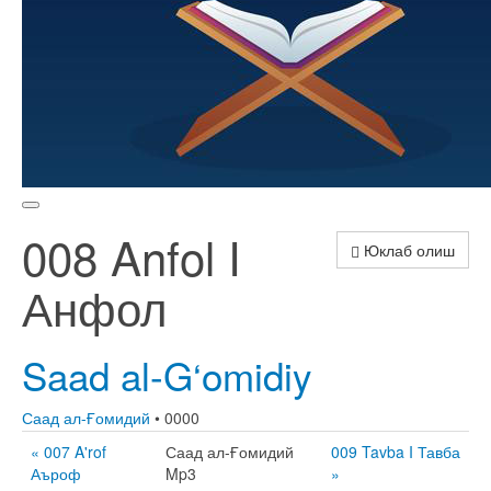
008 Anfol I
Юклаб олиш
Анфол
Saad al-G‘omidiy
Саад ал-Ғомидий
• 0000
« 007 A'rof
Саад ал-Ғомидий
009 Tavba I Тавба
Аъроф
Mp3
»