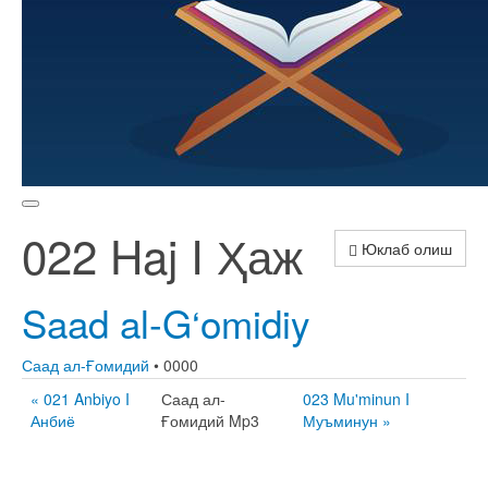
022 Haj I Ҳаж
Юклаб олиш
Saad al-G‘omidiy
Саад ал-Ғомидий
• 0000
« 021 Anbiyo I
Саад ал-
023 Mu'minun I
Анбиё
Ғомидий Mp3
Муъминун »