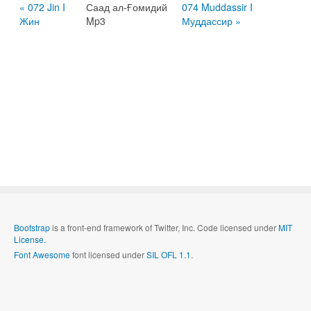
« 072 Jin I
Саад ал-Ғомидий
074 Muddassir I
Жин
Mp3
Муддассир »
Bootstrap
is a front-end framework of Twitter, Inc. Code licensed under
MIT
License.
Font Awesome
font licensed under
SIL OFL 1.1
.