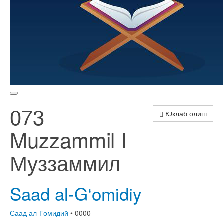
073
Юклаб олиш
Muzzammil I
Муззаммил
Saad al-G‘omidiy
Саад ал-Ғомидий
• 0000