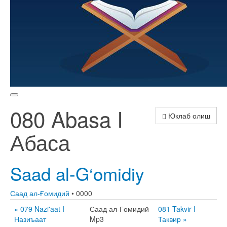
080 Abasa I
Юклаб олиш
Абаса
Saad al-G‘omidiy
Саад ал-Ғомидий
• 0000
« 079 Nazi'aat I
Саад ал-Ғомидий
081 Takvir I
Назиъаат
Mp3
Таквир »