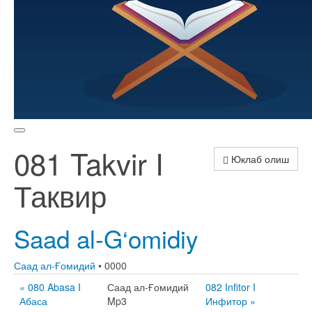
081 Takvir I
Юклаб олиш
Таквир
Saad al-G‘omidiy
Саад ал-Ғомидий
• 0000
« 080 Abasa I
Саад ал-Ғомидий
082 Infitor I
Абаса
Mp3
Инфитор »