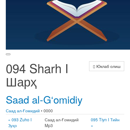
094 Sharh I
Юклаб олиш
Шарҳ
Saad al-G‘omidiy
Саад ал-Ғомидий
• 0000
« 093 Zuho I
Саад ал-Ғомидий
095 Tiyn I Тийн
Зуҳо
Mp3
»