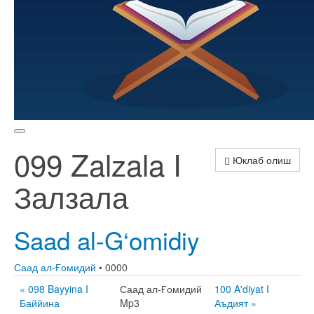
099 Zalzala I
Юклаб олиш
Залзала
Saad al-G‘omidiy
Саад ал-Ғомидий
• 0000
« 098 Bayyina I
Саад ал-Ғомидий
100 A'diyat I
Баййина
Mp3
Аъдият »