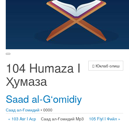
104 Humaza I
Юклаб олиш
Ҳумаза
Saad al-G‘omidiy
Саад ал-Ғомидий
• 0000
« 103 Asr I Аср
Саад ал-Ғомидий Mp3
105 Fiyl I Фийл »