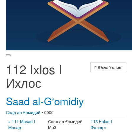
112 Ixlos I
Юклаб олиш
Ихлос
Saad al-G‘omidiy
Саад ал-Ғомидий
• 0000
« 111 Masad I
Саад ал-Ғомидий
113 Falaq I
Масад
Mp3
Фалақ »