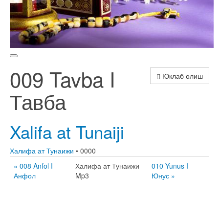
009 Tavba I
Юклаб олиш
Тавба
Xalifa at Tunaiji
Халифа ат Тунаижи
• 0000
« 008 Anfol I
Халифа ат Тунаижи
010 Yunus I
Анфол
Mp3
Юнус »