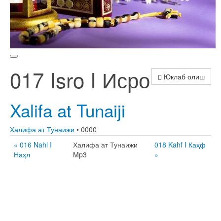
017 Isro I Исро
Юклаб олиш
Xalifa at Tunaiji
Халифа ат Тунаижи
• 0000
« 016 Nahl I
Халифа ат Тунаижи
018 Kahf I Каҳф
Наҳл
Mp3
»