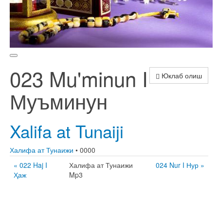
023 Mu'minun I
Юклаб олиш
Муъминун
Xalifa at Tunaiji
Халифа ат Тунаижи
• 0000
« 022 Haj I
Халифа ат Тунаижи
024 Nur I Нур »
Ҳаж
Mp3