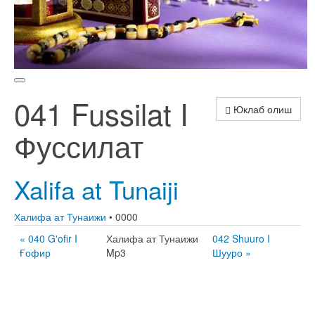
041 Fussilat I
Юклаб олиш
Фуссилат
Xalifa at Tunaiji
Халифа ат Тунаижи
• 0000
« 040 G'ofir I
Халифа ат Тунаижи
042 Shuuro I
Ғофир
Mp3
Шууро »