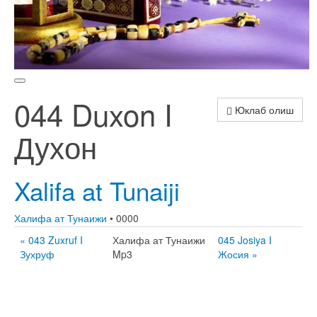
044 Duxon I
Юклаб олиш
Духон
Xalifa at Tunaiji
Халифа ат Тунаижи
• 0000
« 043 Zuxruf I
Халифа ат Тунаижи
045 Josiya I
Зухруф
Mp3
Жосия »