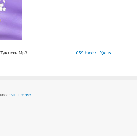
 Тунаижи Mp3
059 Hashr I Ҳашр »
d under
MIT License.