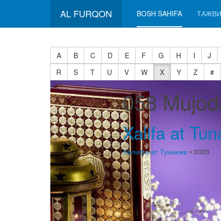
AL FURQON
BOSH SAHIFA
ТАЖВИ
A
B
C
D
E
F
G
H
I
J
R
S
T
U
V
W
X
Y
Z
#
058 Mujod
Xalifa at Tuna
Халифа ат Тунаижи
• 0000