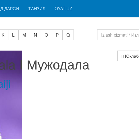
Д ДАРСИ
ТАНЗИЛ
OYAT.UZ
K
L
M
N
O
P
Q
Юклаб
ala I Мужодала
iji