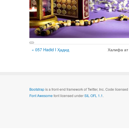
« 057 Hadid I Ҳадид
Халифа ат
Bootstrap
is a front-end framework of Twitter, Inc. Code license
Font Awesome
font licensed under
SIL OFL 1.1
.