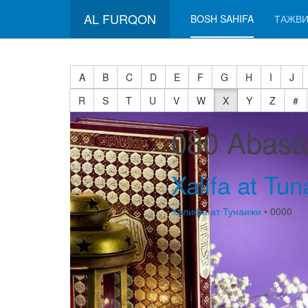
AL FURQON
BOSH SAHIFA
ТАЖВИ
A
B
C
D
E
F
G
H
I
J
R
S
T
U
V
W
X
Y
Z
#
080 Abasa
Xalifa at Tuna
Халифа ат Тунаижи
• 0000