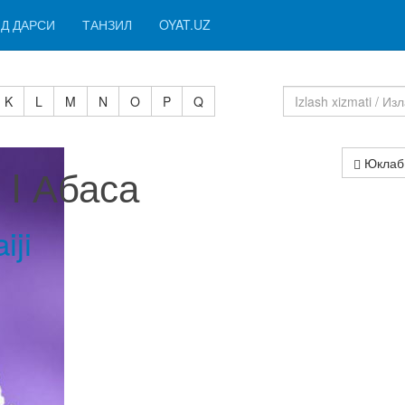
Д ДАРСИ
ТАНЗИЛ
OYAT.UZ
K
L
M
N
O
P
Q
Юклаб
 I Абаса
iji