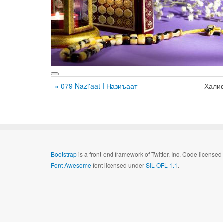
« 079 Nazi'aat I Назиъаат
Хали
Bootstrap
is a front-end framework of Twitter, Inc. Code license
Font Awesome
font licensed under
SIL OFL 1.1
.