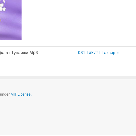
фа ат Тунаижи Mp3
081 Takvir I Таквир »
d under
MIT License.