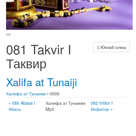
081 Takvir I
Юклаб олиш
Таквир
Xalifa at Tunaiji
Халифа ат Тунаижи
• 0000
« 080 Abasa I
Халифа ат Тунаижи
082 Infitor I
Абаса
Mp3
Инфитор »