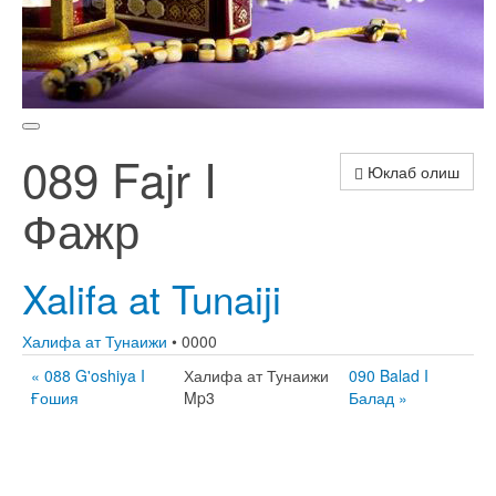
089 Fajr I
Юклаб олиш
Фажр
Xalifa at Tunaiji
Халифа ат Тунаижи
• 0000
« 088 G'oshiya I
Халифа ат Тунаижи
090 Balad I
Ғошия
Mp3
Балад »