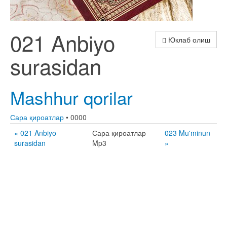
021 Anbiyo
Юклаб олиш
surasidan
Mashhur qorilar
Сара қироатлар
• 0000
« 021 Anbiyo
Сара қироатлар
023 Mu'minun
surasidan
Mp3
»