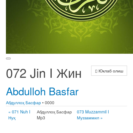
072 Jin I Жин
Юклаб олиш
Abdulloh Basfar
Абдуллоҳ Басфар
• 0000
« 071 Nuh I
Абдуллоҳ Басфар
073 Muzzammil I
Нуҳ
Mp3
Муззаммил »