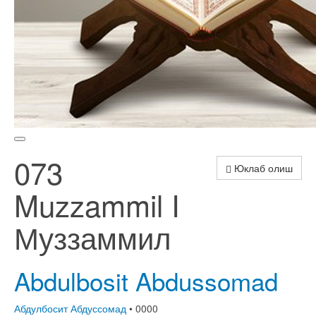
073
Юклаб олиш
Muzzammil I
Муззаммил
Abdulbosit Abdussomad
Абдулбосит Абдуссомад
• 0000