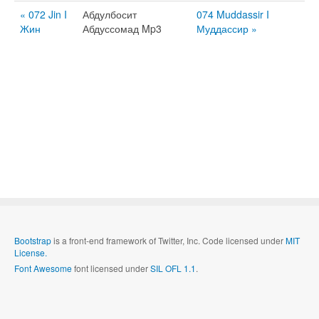
« 072 Jin I
Абдулбосит
074 Muddassir I
Жин
Абдуссомад Mp3
Муддассир »
Bootstrap
is a front-end framework of Twitter, Inc. Code licensed under
MIT
License.
Font Awesome
font licensed under
SIL OFL 1.1
.