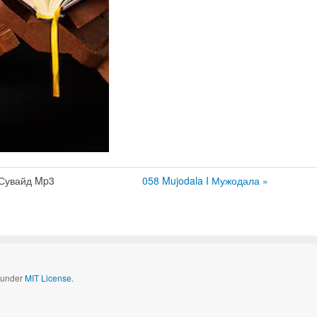
Сувайд Mp3
058 Mujodala I Мужодала »
d under
MIT License.