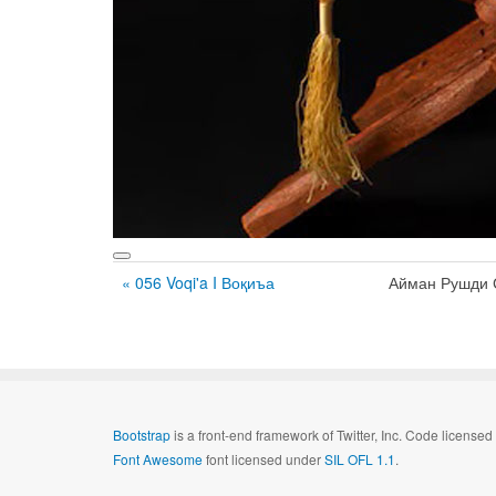
« 056 Voqi'a I Воқиъа
Айман Рушди 
Bootstrap
is a front-end framework of Twitter, Inc. Code license
Font Awesome
font licensed under
SIL OFL 1.1
.