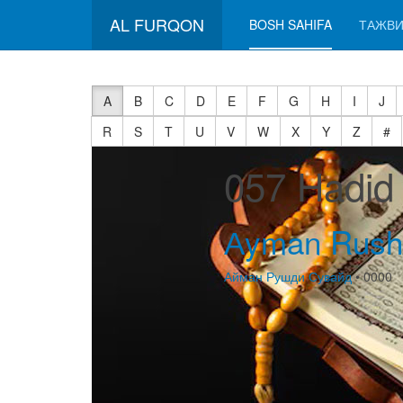
AL FURQON
BOSH SAHIFA
ТАЖВИ
A
B
C
D
E
F
G
H
I
J
R
S
T
U
V
W
X
Y
Z
#
057 Hadid
Аyman Rush
Айман Рушди Сувайд
• 0000