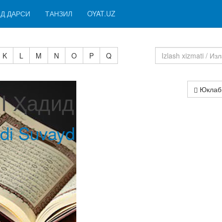
Д ДАРСИ
ТАНЗИЛ
OYAT.UZ
K
L
M
N
O
P
Q
Юклаб
 I Ҳадид
di Suvayd