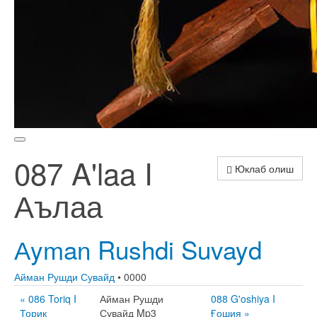
087 A'laa I
Юклаб олиш
Аълаа
Аyman Rushdi Suvayd
Айман Рушди Сувайд
• 0000
« 086 Toriq I
Айман Рушди
088 G'oshiya I
Ториқ
Сувайд Mp3
Ғошия »