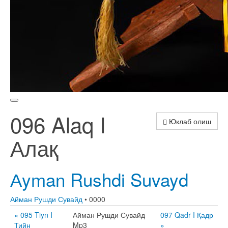
096 Alaq I
Юклаб олиш
Алақ
Аyman Rushdi Suvayd
Айман Рушди Сувайд
• 0000
« 095 Tiyn I
Айман Рушди Сувайд
097 Qadr I Қадр
Тийн
Mp3
»