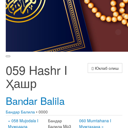
059 Hashr I
Юклаб олиш
Ҳашр
Bandar Balila
Бандар Балила
• 0000
« 058 Mujodala I
Бандар
060 Mumtahana I
Мужодала
Балила Mp3
Мумтаҳана »