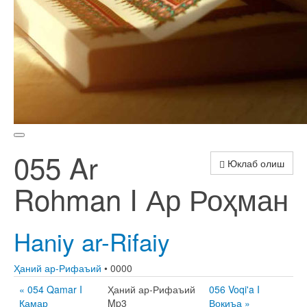
055 Ar
Юклаб олиш
Rohman I Ар Роҳман
Haniy ar-Rifaiy
Ҳаний ар-Рифаъий
• 0000
« 054 Qamar I
Ҳаний ар-Рифаъий
056 Voqi'a I
Қамар
Mp3
Воқиъа »