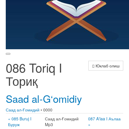
086 Toriq I
Юклаб олиш
Ториқ
Saad al-G‘omidiy
Саад ал-Ғомидий
• 0000
« 085 Buruj I
Саад ал-Ғомидий
087 A'laa I Аълаа
Буруж
Mp3
»