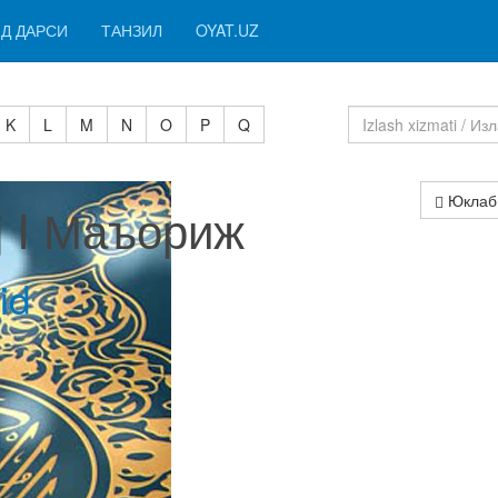
Д ДАРСИ
ТАНЗИЛ
OYAT.UZ
K
L
M
N
O
P
Q
Юклаб
ij I Маъориж
id