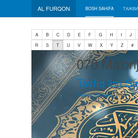
AL FURQON
BOSH SAHIFA
ТАЖВИ
A
B
C
D
E
F
G
H
I
J
R
S
T
U
V
W
X
Y
Z
#
070 Ma'or
Tavfiq ibn Sa
Тавфиқ ибн Саид
• 0000