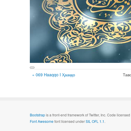
« 069 Haaqqo I Ҳааққо
Тав
Bootstrap
is a front-end framework of Twitter, Inc. Code license
Font Awesome
font licensed under
SIL OFL 1.1
.