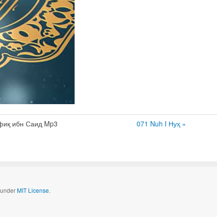
фиқ ибн Саид Mp3
071 Nuh I Нуҳ »
d under
MIT License.