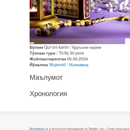
Бўлим
Qur'oni karim / Қуръони карим
Тўплам тури
/ To'liq 30 pora
Жойлаштирилган
06.06.2024
Йўналиш
Mujavvid / Мужаввид
Маълумот
Хронология
Bootstrap
is a front-end framework of Twitter, Inc. Code license