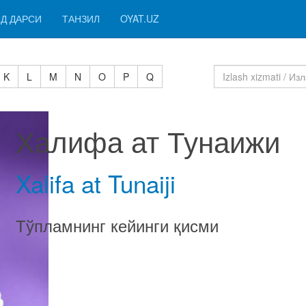
Д ДАРСИ
ТАНЗИЛ
OYAT.UZ
K
L
M
N
O
P
Q
Халифа ат Тунаижи
Xalifa at Tunaiji
Тўпламнинг кейинги қисми