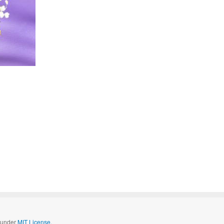
d under
MIT License.