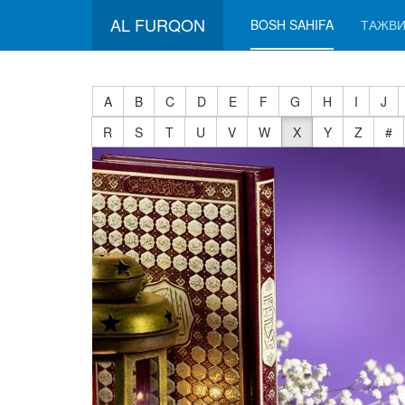
AL FURQON
BOSH SAHIFA
ТАЖВИ
A
B
C
D
E
F
G
H
I
J
R
S
T
U
V
W
X
Y
Z
#