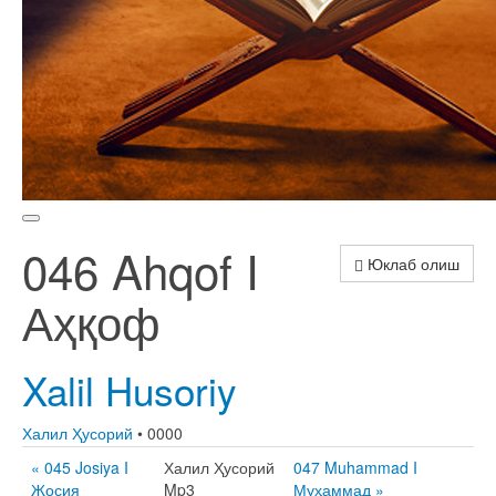
046 Ahqof I
Юклаб олиш
Аҳқоф
Xalil Husoriy
Халил Ҳусорий
• 0000
« 045 Josiya I
Халил Ҳусорий
047 Muhammad I
Жосия
Mp3
Муҳаммад »