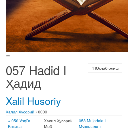
057 Hadid I
Юклаб олиш
Ҳадид
Xalil Husoriy
Халил Ҳусорий
• 0000
« 056 Voqi'a I
Халил Ҳусорий
058 Mujodala I
Воқиъа
Mp3
Мужодала »