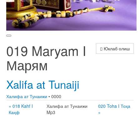
019 Maryam I
Юклаб олиш
Марям
Xalifa at Tunaiji
Халифа ат Тунаижи
• 0000
« 018 Kahf I
Халифа ат Тунаижи
020 Toha I Тоҳа
Каҳф
Mp3
»