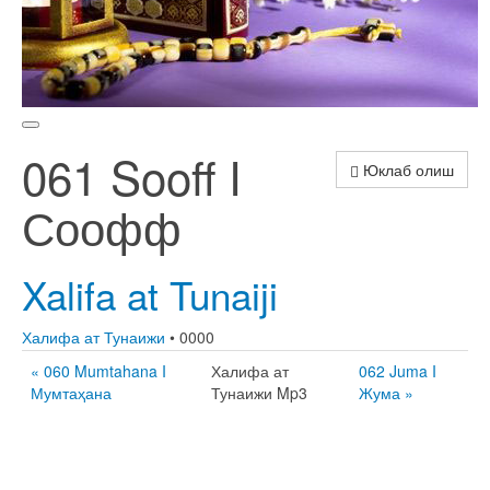
061 Sooff I
Юклаб олиш
Соофф
Xalifa at Tunaiji
Халифа ат Тунаижи
• 0000
« 060 Mumtahana I
Халифа ат
062 Juma I
Мумтаҳана
Тунаижи Mp3
Жума »