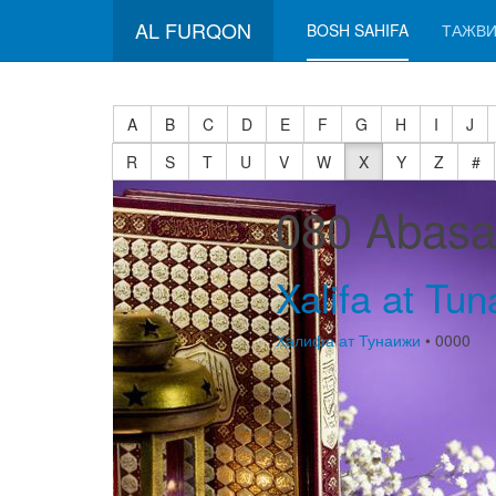
AL FURQON
BOSH SAHIFA
ТАЖВИ
A
B
C
D
E
F
G
H
I
J
R
S
T
U
V
W
X
Y
Z
#
080 Abasa
Xalifa at Tuna
Халифа ат Тунаижи
• 0000