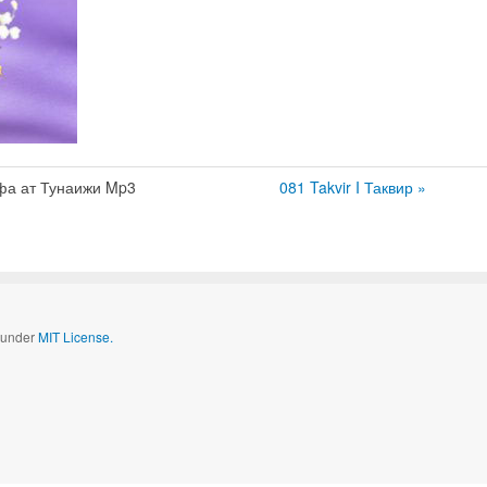
фа ат Тунаижи Mp3
081 Takvir I Таквир »
d under
MIT License.