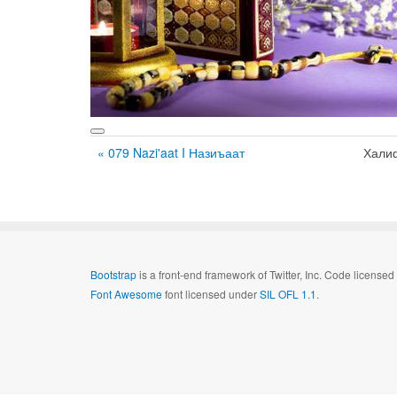
« 079 Nazi'aat I Назиъаат
Хали
Bootstrap
is a front-end framework of Twitter, Inc. Code license
Font Awesome
font licensed under
SIL OFL 1.1
.