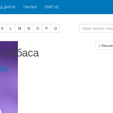
Д ДАРСИ
ТАНЗИЛ
OYAT.UZ
K
L
M
N
O
P
Q
Юклаб
 I Абаса
iji