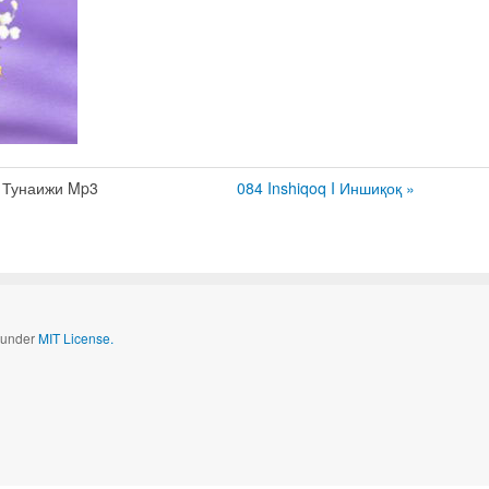
 Тунаижи Mp3
084 Inshiqoq I Иншиқоқ »
d under
MIT License.