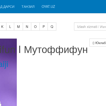
Д ДАРСИ
ТАНЗИЛ
OYAT.UZ
K
L
M
N
O
P
Q
Юклаб
fifun I Мутоффифун
iji