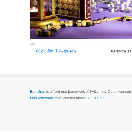
« 082 Infitor I Инфитор
Халифа ат
Bootstrap
is a front-end framework of Twitter, Inc. Code license
Font Awesome
font licensed under
SIL OFL 1.1
.