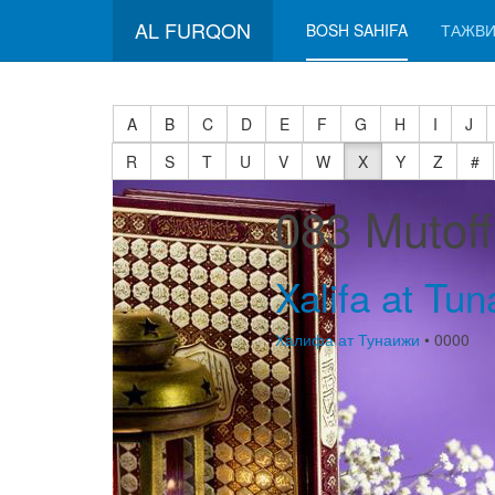
AL FURQON
BOSH SAHIFA
ТАЖВИ
A
B
C
D
E
F
G
H
I
J
R
S
T
U
V
W
X
Y
Z
#
083 Mutof
Xalifa at Tuna
Халифа ат Тунаижи
• 0000